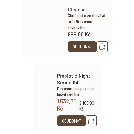
Cleanser
Čistí pleť a zachovává
její přirozenou
rovnováhu
699,00 Kč
OBJEDNAT
Probiotic Night
Serum Kit
Regeneruje a posiluje
kožní bariéru
1 532,30
2 189,00
Kč
Kč
OBJEDNAT