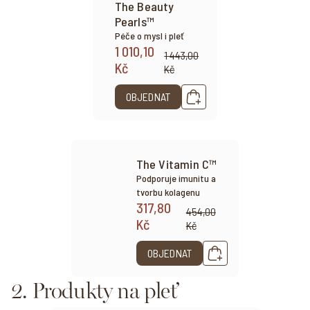
The Beauty
Pearls™
Péče o mysl i pleť
1 010,10
1 443,00
Kč
Kč
OBJEDNAT
The Vitamin C™
Podporuje imunitu a
tvorbu kolagenu
317,80
454,00
Kč
Kč
OBJEDNAT
2. Produkty na pleť