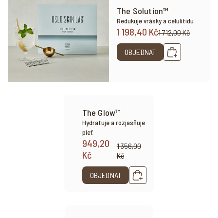
The Solution™
Redukuje vrásky a celulitidu
1 198,40 Kč
1 712,00 Kč
OBJEDNAT
The Glow™
Hydratuje a rozjasňuje
pleť
949,20
1 356,00
Kč
Kč
OBJEDNAT