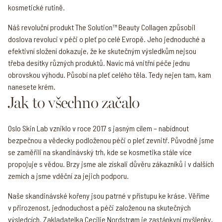
kosmetické rutině.
Náš revoluční produkt The Solution™ Beauty Collagen způsobil
doslova revoluci v péči o pleť po celé Evropě. Jeho jednoduché a
efektivní složení dokazuje, že ke skutečným výsledkům nejsou
třeba desítky různých produktů. Navíc má vnitřní péče jednu
obrovskou výhodu. Působí na pleť celého těla. Tedy nejen tam, kam
nanesete krém.
Jak to všechno začalo
Oslo Skin Lab vzniklo v roce 2017 s jasným cílem – nabídnout
bezpečnou a vědecky podloženou péči o pleť zevnitř. Původně jsme
se zaměřili na skandinávský trh, kde se kosmetika stále více
propojuje s vědou. Brzy jsme ale získali důvěru zákazníků i v dalších
zemích a jsme vděční za jejich podporu.
Naše skandinávské kořeny jsou patrné v přístupu ke kráse. Věříme
v přirozenost, jednoduchost a péči založenou na skutečných
výsledcích. Zakladatelka Cecilie Nordstrøm je zastánkyní myšlenky,