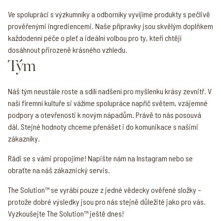
Ve spolupráci s výzkumníky a odborníky vyvíjíme produkty s pečlivě
prověřenými ingrediencemi. Naše přípravky jsou skvělým doplňkem
každodenní péče o pleť a ideální volbou pro ty, kteří chtějí
dosáhnout přirozeně krásného vzhledu.
Tým
Náš tým neustále roste a sdílí nadšení pro myšlenku krásy zevnitř. V
naší firemní kultuře si vážíme spolupráce napříč světem, vzájemné
podpory a otevřenosti k novým nápadům. Právě to nás posouvá
dál. Stejné hodnoty chceme přenášet i do komunikace s našimi
zákazníky.
Rádi se s vámi propojíme! Napište nám na Instagram nebo se
obraťte na náš zákaznický servis.
The Solution™ se vyrábí pouze z jedné vědecky ověřené složky –
protože dobré výsledky jsou pro nás stejně důležité jako pro vás.
Vyzkoušejte The Solution™ ještě dnes!